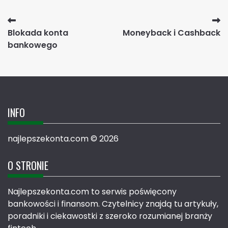
Nawigacja
Blokada konta
Moneyback i Cashback
wpisu
bankowego
INFO
najlepszekonta.com © 2026
O STRONIE
Najlepszekonta.com to serwis poświęcony
bankowości i finansom. Czytelnicy znajdą tu artykuły,
poradniki i ciekawostki z szeroko rozumianej branży